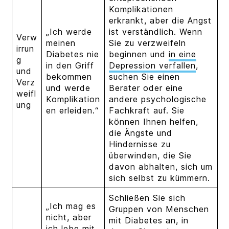
Komplikationen
erkrankt, aber die Angst
„Ich werde
ist verständlich. Wenn
Verw
meinen
Sie zu verzweifeln
irrun
Diabetes nie
beginnen und
in eine
g
in den Griff
Depression verfallen
,
und
bekommen
suchen Sie einen
Verz
und werde
Berater oder eine
weifl
Komplikation
andere
psychologische
ung
en erleiden.“
Fachkraft
auf. Sie
können Ihnen helfen,
die Ängste und
Hindernisse zu
überwinden, die Sie
davon abhalten, sich um
sich selbst zu kümmern.
Schließen Sie sich
„Ich mag es
Gruppen von Menschen
nicht, aber
mit Diabetes an, in
ich lebe mit