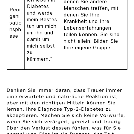
denen Sie andere
Diabetes
Menschen treffen, mit
Reor
und werde
denen Sie Ihre
gani
mein Bestes
Krankheit und Ihre
satio
tun
um mich
Lebenserfahrungen
nsph
um ihn und
teilen können. Sie sind
ase
damit um
nicht allein! Bilden Sie
mich selbst
Ihre eigene Gruppe!
zu
kümmern.“
Denken Sie immer daran, dass Trauer immer
eine erwartete und natürliche Reaktion ist,
aber mit den richtigen Mitteln können Sie
lernen, Ihre Diagnose Typ-2-Diabetes zu
akzeptieren. Machen Sie sich keine Vorwürfe,
wenn Sie sich verärgert, gereizt und traurig
über den Verlust dessen fühlen, was für Sie