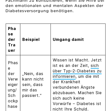
Fachmann zu konsultieren
, wenn Sie Hilfe bei
den emotionalen und mentalen Aspekten der
Diabetesversorgung benötigen.
Pha
se
der
Beispiel
Umgang damit
Tra
uer
Wissen ist Macht. Jetzt
Phas
ist es an der Zeit,
sich
e
über Typ-2-Diabetes zu
der
„Nein, das
informieren
, um die mit
Verw
kann nicht
der Krankheit
eiger
sein, dass
verbundenen Ängste
ung/
mir das
abzubauen. Machen Sie
Sch
passiert.“
sich auch keine
ockp
Vorwürfe – Diabetes ist
hase
nicht Ihre Schuld.