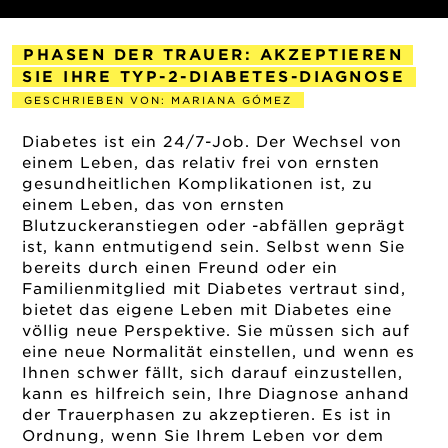
PHASEN DER TRAUER: AKZEPTIEREN
SIE IHRE TYP-2-DIABETES-DIAGNOSE
GESCHRIEBEN VON: MARIANA GÓMEZ
2019-05-29
Diabetes ist ein 24/7-Job. Der Wechsel von
einem Leben, das relativ frei von ernsten
gesundheitlichen Komplikationen ist, zu
einem Leben, das von ernsten
Blutzuckeranstiegen oder -abfällen geprägt
ist, kann entmutigend sein. Selbst wenn Sie
bereits durch einen Freund oder ein
Familienmitglied mit Diabetes vertraut sind,
bietet das eigene Leben mit Diabetes eine
völlig neue Perspektive. Sie müssen sich auf
eine neue Normalität einstellen, und wenn es
Ihnen schwer fällt, sich darauf einzustellen,
kann es hilfreich sein,
Ihre Diagnose anhand
der Trauerphasen
zu akzeptieren. Es ist in
Ordnung, wenn Sie Ihrem Leben vor dem