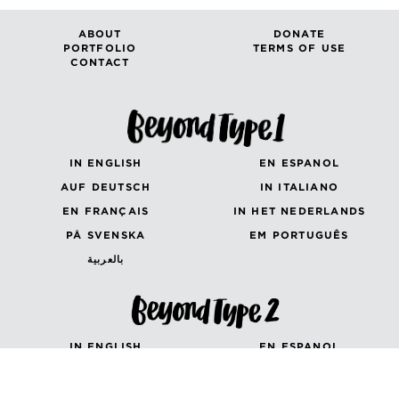
ABOUT
DONATE
PORTFOLIO
TERMS OF USE
CONTACT
IN ENGLISH
EN ESPANOL
AUF DEUTSCH
IN ITALIANO
EN FRANÇAIS
IN HET NEDERLANDS
PÅ SVENSKA
EM PORTUGUÊS
بالعربية
IN ENGLISH
EN ESPANOL
AUF DEUTSCH
en Français