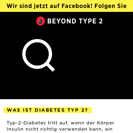
Wir sind jetzt auf Facebook! Folgen Sie
@Beyond Type 2 Auf Deutsch ›
Beyond
Type
2
WAS IST DIABETES TYP 2?
2018-12-11
Typ-2-Diabetes tritt auf, wenn der Körper
Insulin nicht richtig verwenden kann, ein