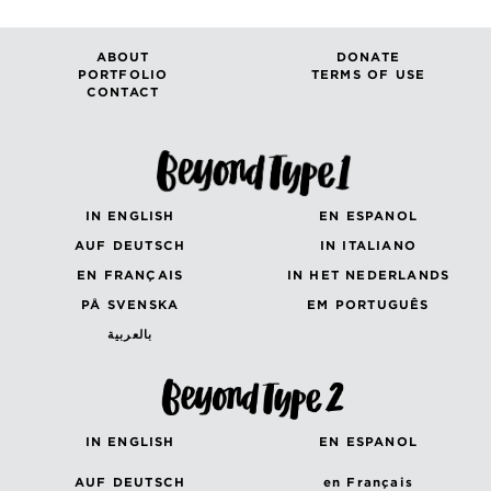
ABOUT
DONATE
PORTFOLIO
TERMS OF USE
CONTACT
IN ENGLISH
EN ESPANOL
AUF DEUTSCH
IN ITALIANO
EN FRANÇAIS
IN HET NEDERLANDS
PÅ SVENSKA
EM PORTUGUÊS
بالعربية
IN ENGLISH
EN ESPANOL
AUF DEUTSCH
en Français