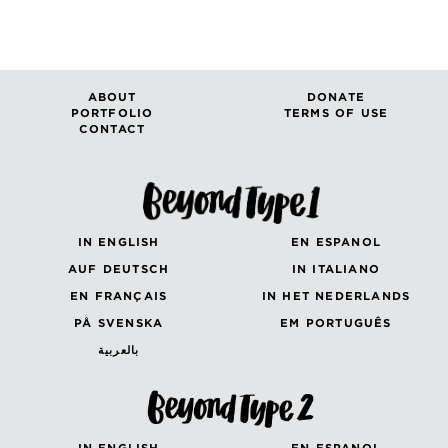
ABOUT
DONATE
PORTFOLIO
TERMS OF USE
CONTACT
IN ENGLISH
EN ESPANOL
AUF DEUTSCH
IN ITALIANO
EN FRANÇAIS
IN HET NEDERLANDS
PÅ SVENSKA
EM PORTUGUÊS
بالعربية
IN ENGLISH
EN ESPANOL