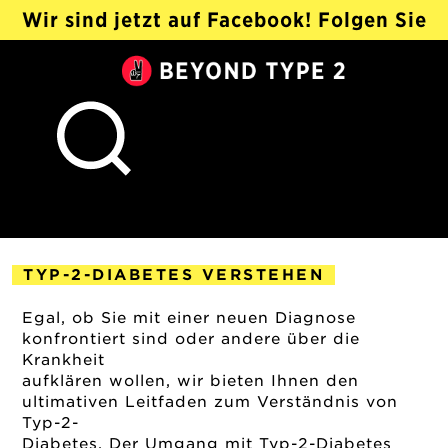
Wir sind jetzt auf Facebook! Folgen Sie
@Beyond Type 2 Auf Deutsch ›
Beyond
Type
2
TYP-2-DIABETES VERSTEHEN
2018-11-17
Egal, ob Sie mit einer neuen Diagnose
konfrontiert sind oder andere über die
Krankheit
aufklären wollen, wir bieten Ihnen den
ultimativen Leitfaden zum Verständnis von
Typ-2-
Diabetes. Der Umgang mit Typ-2-Diabetes