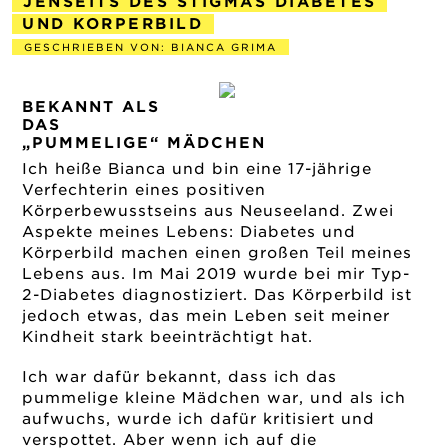
JENSEITS DES STIGMAS DIABETES
UND KORPERBILD
GESCHRIEBEN VON: BIANCA GRIMA
2019-09-10
BEKANNT ALS
DAS
„PUMMELIGE“ MÄDCHEN
Ich heiße Bianca und bin eine 17-jährige
Verfechterin eines positiven
Körperbewusstseins aus Neuseeland. Zwei
Aspekte meines Lebens: Diabetes und
Körperbild machen einen großen Teil meines
Lebens aus. Im Mai 2019 wurde bei mir Typ-
2-Diabetes diagnostiziert. Das Körperbild ist
jedoch etwas, das mein Leben seit meiner
Kindheit stark beeinträchtigt hat.
Ich war dafür bekannt, dass ich das
pummelige kleine Mädchen war, und als ich
aufwuchs, wurde ich dafür kritisiert und
verspottet. Aber wenn ich auf die