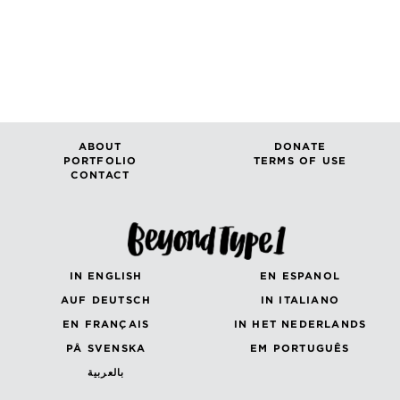
ABOUT
DONATE
PORTFOLIO
TERMS OF USE
CONTACT
IN ENGLISH
EN ESPANOL
AUF DEUTSCH
IN ITALIANO
EN FRANÇAIS
IN HET NEDERLANDS
PÅ SVENSKA
EM PORTUGUÊS
بالعربية