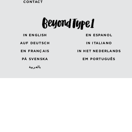
CONTACT
IN ENGLISH
EN ESPANOL
AUF DEUTSCH
IN ITALIANO
EN FRANÇAIS
IN HET NEDERLANDS
PÅ SVENSKA
EM PORTUGUÊS
بالعربية
IN ENGLISH
EN ESPANOL
AUF DEUTSCH
en Français
in Italiano
Canada (French)
Canada (English)